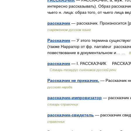
РАССКАЗЧИК
— РАССКАЗЧИК, а, муж. Тот,
интересно рассказывать). Образ рассказчик
чьего н. лица: образ того, от чьего лица 
рассказчик
— рассказчик. Произносится 
современном русском языке
Рассказчик
— У этого термина существуют 
(также Нарратор от фр. narrateur рассказч
повествование в документальном и… …
В
рассказчик
— I. РАССКАЗЧИК РАССКАЗЧИК, 
Словарь-тезаурус синонимов русской речи
Рассказчик не приказчик.
— Рассказчик 
русского народа
рассказчик-импровизатор
— рассказчик 
словарь-справочник
рассказчик-свидетель
— рассказчик сви
справочник