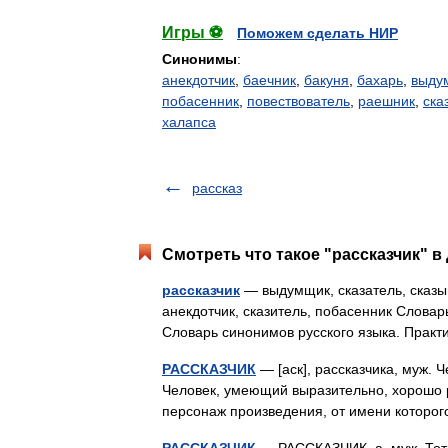
Игры ⚽
Поможем сделать НИР
Синонимы
:
анекдотчик
,
баечник
,
бакуня
,
бахарь
,
выду
побасенник
,
повествователь
,
раешник
,
ска
халапса
рассказ
Смотреть что такое "рассказчик" в
рассказчик
— выдумщик, сказатель, сказыва
анекдотчик, сказитель, побасенник Словарь
Словарь синонимов русского языка. Прак
РАССКАЗЧИК
— [аск], рассказчика, муж. Ч
Человек, умеющий выразительно, хорошо р
персонаж произведения, от имени котор