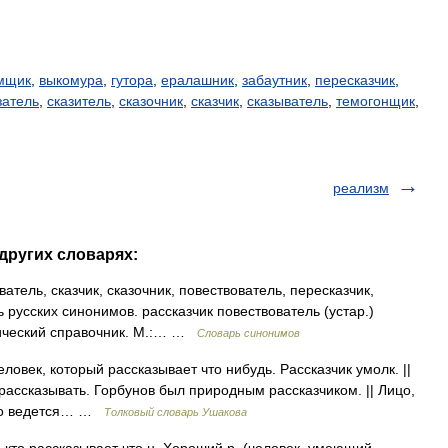
мщик
,
выкомура
,
гутора
,
ералашник
,
забаутник
,
пересказчик
,
затель
,
сказитель
,
сказочник
,
сказчик
,
сказыватель
,
темогонщик
,
реализм
 других словарях:
тель, сказчик, сказочник, повествователь, пересказчик,
 русских синонимов. рассказчик повествователь (устар.)
тический справочник. М.:… …
Словарь синонимов
еловек, который рассказывает что нибудь. Рассказчик умолк. ||
ассказывать. Горбунов был природным рассказчиком. || Лицо,
ого ведется… …
Толковый словарь Ушакова