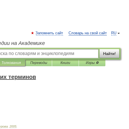
Запомнить сайт
Словарь на свой сайт
RU
едии на Академике
Найти!
Толкования
Переводы
Книги
Игры ⚽
их терминов
урова
.
2005
.