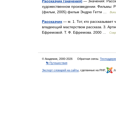
Рассказчик (значения)
— Значения: Расска
художественном произведении. Фильмы: Р
(фильм, 2005) фильм Эндрю Гетти …
Вики
Рассказчик
— м. 1. Тот, кто рассказывает ч
владеющий мастерством рассказа. 3. Арти
Ефремовой. Т. Ф. Ефремова. 2000 …
Совр
© Академик, 2000-2026
Обратная связь:
Техподдерж
👣 Путешествия
Экспорт словарей на сайты
, сделанные на PHP,
Jo