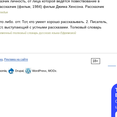
зчик личность, от лица которой ведётся повествование в
ассказчик (фильм, 1984) фильм Джима Хенсона. Рассказчик
педия
то либо. отт. Тот, кто умеет хорошо рассказывать. 2. Писатель,
ст, выступающий с устными рассказами. Толковый словарь
еменный толковый словарь русского языка Ефремовой
ка
,
Реклама на сайте
18+
omla,
Drupal,
WordPress, MODx.