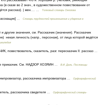
 кто рассказывает что н. Хороший р. (человек, умеющий
а (в сказе во 2 знач., в художественном повествовании от
ведётся рассказ). | жен.… …
Толковый словарь Ожегова
[расскащик] …
Словарь трудностей произношения и ударения в
и другие значения, см. Рассказчик (значения). Рассказчик
ик) некая личность (напр., персонаж), от лица которой ведётся
икипедия
повествователь, сказитель, разг. пересказчик II. рассказ …
не приказчик. См. НАДЗОР ХОЗЯИН …
В.И. Даль. Пословицы
импровизатор, рассказчика импровизатора …
Орфографический
детель, рассказчика свидетеля …
Орфографический словарь-