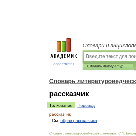
Словари и энциклоп
academic.ru
Словарь литературоведческих терминов
Словарь литературоведческ
рассказчик
Толкование
Перевод
рассказчик
-
См
.
образ
рассказчика
Словарь
литературоведческих
терминов
.
С
.
П
.
Белок